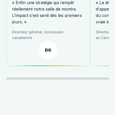
« Enfin une stratégie qui remplit
« La diffé
réellement notre salle de montre.
d'appels 
L'impact s'est senti dès les premiers
du contrô
jours. »
vraie log
Directeur général, concession
Directrice
canadienne
au Canada
DG